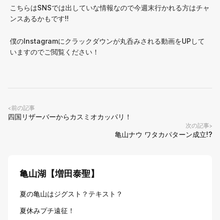
こちらはSNSでは出していな情報なので今週末行かれる方はチャ
ンスあるかもです!!
僕のInstagramにクラックダウンが丸呑みされる動画をUPして
いますのでご閲覧ください！
前の記事
<
四国リザーバーからカスミオカッパリ！
次の記事
>
亀山ナウ ワタカパターン成立!?
亀山湖【増田泰聖】
夏の亀山はジグスト？テキスト？
夏休みプチ遠征！