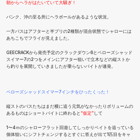
朝からヘラがはたいていて大騒ぎ！
バンク、沖の至る所にヘラボールがあるような状況。
一方バスはアフターと半プリの2種類が混合状態でシャローには
あちこちでフライが見えました。
GEECRACKから発売予定のクラックダウン6とベローズシャッド
スイマー7の2つをメインにアフター狙いで立木などの縦ストか
ら釣りを展開していきましたが乗らないバイトが連発。
ベローズシャッドスイマー7インチをひったくった！
縦ストのバスたちはまだ横に追う元気がなかったりボリュームの
あるものはショートバイトに終わると
“仮定”
して
1〜4ｍのシャローフラット回遊してしっかりベイトを追っている
個体狙いにシフトチェンジするとすぐに答えが出て1匹目をキャ