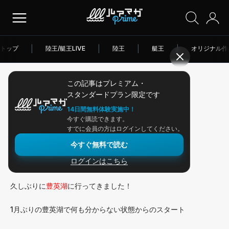
トップ
|
陸王/艇王LIVE
|
陸王
|
艇王
|
オリジナル作
この記事はプレミアム・
2026/05/15
スタンダードプラン限定です
アングラー連載
14日間無料体験実施中！
今すぐ購読できます。
久しぶりに豊英湖へ！
すでに会員の方はログインしてください。
今すぐ無料で読む
ログインはこちら
まっすんです！
久しぶりに
豊英湖
に行ってきました！
1月ぶりの豊英湖で何も分からない状態からのスタート