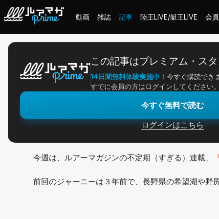
動画
雑誌
記事
陸王LIVE/艇王LIVE
会員
ホーム
＞
記事一覧
＞
アングラー連載
＞
四国リザーバーからカスミオ
この記事はプレミアム・スタ
14日間無料体験実施中！
今すぐ購読でき
2026/05/15
すでに会員の方はログインしてください
アングラー連載
今すぐ無料で読む
四国リザーバーからカ
ログインはこちら
今週は、ルアーマガジンの不定期（すぎる）連載、
前回のジャーニーは３年前で、長野県の希望湖や野