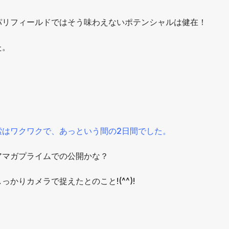
パリフィールドではそう味わえないポテンシャルは健在！
た。
索はワクワクで、あっという間の2日間でした。
アマガプライムでの公開かな？
かりカメラで捉えたとのこと!(^^)!