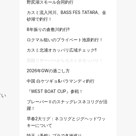
野尻湖スモール合同釣行
カスミ流入河川、BASS FES TATARA、金
砂湖で釣行！
8年振りの倉敷川釣行!!
ロクマル狙いのプライベート池原釣行！
カスミ北浦オカッパリ広域チェック!!
四国リザーバーからカスミオカッパリ！
2026年GWの過ごし方
中国 白ケツギョ&バラマンディ釣行
『WEST BOAT CUP』参戦！
てい
ブレーバーⅡのスナッグレスネコリグが活
躍！
早春2大リグ：ネコリグとジグヘッドワッ
キーについて
陸王（予想）プラで各地巡り