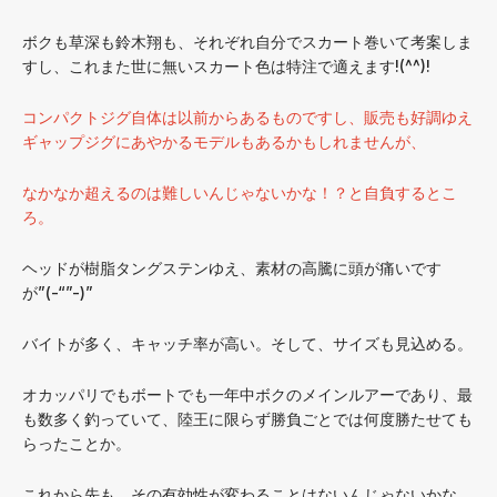
ボクも草深も鈴木翔も、それぞれ自分でスカート巻いて考案しま
すし、これまた世に無いスカート色は特注で適えます!(^^)!
コンパクトジグ自体は以前からあるものですし、販売も好調ゆえ
ギャップジグにあやかるモデルもあるかもしれませんが、
なかなか超えるのは難しいんじゃないかな！？と自負するとこ
ろ。
ヘッドが樹脂タングステンゆえ、素材の高騰に頭が痛いです
が”(-“”-)”
バイトが多く、キャッチ率が高い。そして、サイズも見込める。
オカッパリでもボートでも一年中ボクのメインルアーであり、最
も数多く釣っていて、陸王に限らず勝負ごとでは何度勝たせても
らったことか。
これから先も、その有効性が変わることはないんじゃないかな、