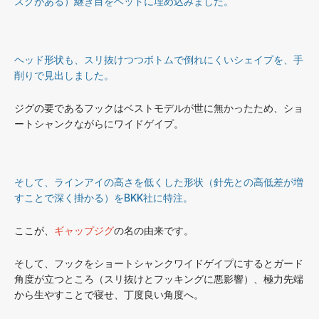
スクがある）継ぎ目をヘッドに埋め込みました。
ヘッド形状も、スリ抜けつつボトムで倒れにくいシェイプを、手
削りで見出しました。
ジグの要であるフックはベストモデルが世に無かったため、ショ
ートシャンクながらにワイドゲイプ。
そして、ラインアイの高さを低くした形状（針先との高低差が増
すことで深く掛かる）をBKK社に特注。
ここが、
ギャップジグ
の名の由来です。
そして、フックをショートシャンクワイドゲイプにするとガード
角度が立つところ（スリ抜けとフッキングに悪影響）、極力先端
から生やすことで寝せ、丁度良い角度へ。