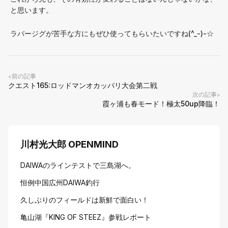
と思います。
ラバージグが苦手な方にもぜひ使ってもらいたいですね(^_-)-☆
前の記事
<
クエスト165:ロッドマンオカッパリ大会第二戦
次の記事
>
霞ヶ浦も春モード！極太50up降臨！
川村光大郎 OPENMIND
DAIWAのラインテストで三島湖へ。
恒例中国広州DAIWA釣行
久しぶりのフィールドは新鮮で面白い！
亀山湖『KING OF STEEZ』参戦レポート