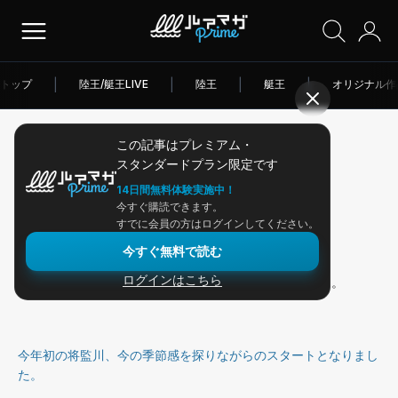
トップ
|
陸王/艇王LIVE
|
陸王
|
艇王
|
オリジナル作
この記事はプレミアム・
2026/04/16
スタンダードプラン限定です
アングラー連載
14日間無料体験実施中！
今すぐ購読できます。
『WEST BOAT CUP』参戦！
すでに会員の方はログインしてください。
今すぐ無料で読む
ログインはこちら
先週末は、
『WEST BOAT CUP』
の初戦に参戦しました。
今年初の将監川、今の季節感を探りながらのスタートとなりまし
た。