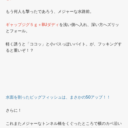
もう何人も撃ったであろう、メジャーな水路前。
ギャップジグ５ｇ＋BUダディ
を浅い側へ入れ、深い方へズリッ
とフォール。
軽く誘うと「ココッ」と小バスっぽいバイト。が、フッキングす
ると重いぞ！？
水面を割ったビッグフィッシュは、まさかの50アップ！！
さらに！
これまたメジャーなトンネル橋をくぐったところで横のカベ沿い