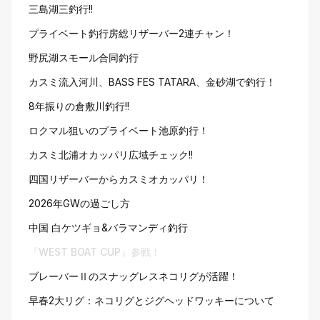
三島湖三釣行!!
プライベート釣行房総リザーバー2連チャン！
野尻湖スモール合同釣行
カスミ流入河川、BASS FES TATARA、金砂湖で釣行！
8年振りの倉敷川釣行!!
ロクマル狙いのプライベート池原釣行！
カスミ北浦オカッパリ広域チェック!!
四国リザーバーからカスミオカッパリ！
2026年GWの過ごし方
中国 白ケツギョ&バラマンディ釣行
『WEST BOAT CUP』参戦！
ブレーバーⅡのスナッグレスネコリグが活躍！
早春2大リグ：ネコリグとジグヘッドワッキーについて