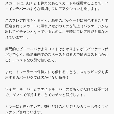
スカートは、細くとも弾力のあるスカートを採用することで、フ
ァインラバーのような繊細なフレアアクションを発します。
このフレア性能を守るべく、箱型のパッケージに梱包することで
圧迫されてスカートに潰れクセがつくのを防止（パッケージから
出してペチャンとなっているものは、実際にフレア性能も損なわ
れています）。
簡易的なビニールパケよりコストはかかりますが（パッケージ代
だけでなく、輸送箱内でのスペースも取るので輸送コストもかか
る）、ベストな状態で使いたく。
また、トレーラーの保持力にも優れることも、スキッピングも多
用するカバージグでは欠かせない条件！
ワイヤーキーパーとウエイトキーパーのどちらかだけでは不十分
で、ダブルで保持することでカチッと保持します。
カラーにも拘っていて、弊社だけのオリジナルカラーも多くライ
ンナップされています。