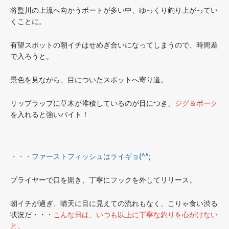
将監川の上流へ向かうボートが多い中、ゆっくり釣り上がってい
くことに。
有望スポットの朝イチはせめぎ合いになってしまうので、時間差
で入ろうと。
景色を見ながら、目についたスポットへ寄り道。
リップラップに草木が堆積しているのが目につき、
ジグ＆ポーク
を入れると強いバイト！
・・・ファーストフィッシュはライギョ(^^;
プライヤーで口を開き、丁寧にフックを外してリリース。
朝イチが過ぎ、晴天に目に見えての流れもなく、こりゃ食い渋る
状況だ・・・
こんな日は、いつも以上に丁寧な釣りを心がけない
と。