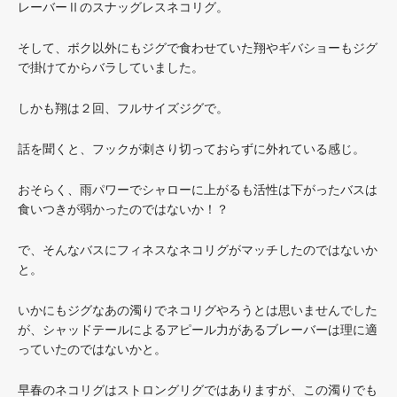
レーバーⅡのスナッグレスネコリグ。
そして、ボク以外にもジグで食わせていた翔やギバショーもジグ
で掛けてからバラしていました。
しかも翔は２回、フルサイズジグで。
話を聞くと、フックが刺さり切っておらずに外れている感じ。
おそらく、雨パワーでシャローに上がるも活性は下がったバスは
食いつきが弱かったのではないか！？
で、そんなバスにフィネスなネコリグがマッチしたのではないか
と。
いかにもジグなあの濁りでネコリグやろうとは思いませんでした
が、シャッドテールによるアピール力があるブレーバーは理に適
っていたのではないかと。
早春のネコリグはストロングリグではありますが、この濁りでも