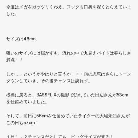
今度はメガをガッツリくわえ、フックも口奥を深くとらえていま
した。
サイズは46cm。
狙いのサイズには届かずも、流れの中で丸見えバイトは春らしさ
満点！！
しかし、というかやはりと言うか・・・雨の恩恵はさらにトーン
ダウンしていき、その後チャンスは訪れず。
桟橋に戻ると、BASSFLIXの撮影で訪れていた田辺さんが53cm
を仕留めていました。
そして、前日に56cmを仕留めていたライターの大場未知さんが
この日も57cm！
１日１～２チャンスだとしても、ビッグサイズが来る！