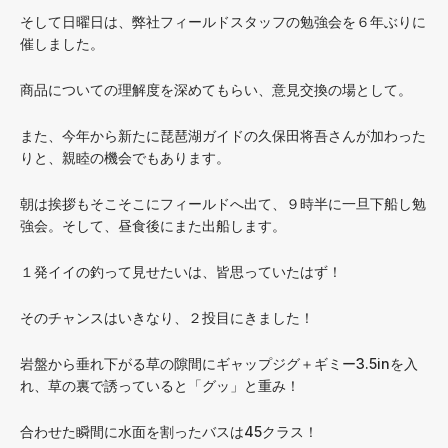
そして日曜日は、弊社フィールドスタッフの勉強会を６年ぶりに
催しました。
商品についての理解度を深めてもらい、意見交換の場として。
また、今年から新たに琵琶湖ガイドの久保田将吾さんが加わった
りと、親睦の機会でもあります。
朝は挨拶もそこそこにフィールドへ出て、９時半に一旦下船し勉
強会。そして、昼食後にまた出船します。
１発イイの釣って見せたいは、皆思っていたはず！
そのチャンスはいきなり、２投目にきました！
岩盤から垂れ下がる草の隙間にギャップジグ＋ギミー3.5inを入
れ、草の裏で誘っていると「グッ」と重み！
合わせた瞬間に水面を割ったバスは45クラス！