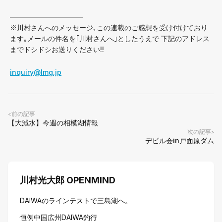
——————————–
※川村さんへのメッセージ､この連載のご感想を受け付けており
ます｡メールの件名を｢川村さんへ｣としたうえで 下記のアドレス
までドシドシお送りください!!
inquiry@lmg.jp
前の記事
<
【大減水】今週の相模湖情報
次の記事
>
デビル会in戸面原ダム
川村光大郎 OPENMIND
DAIWAのラインテストで三島湖へ。
恒例中国広州DAIWA釣行