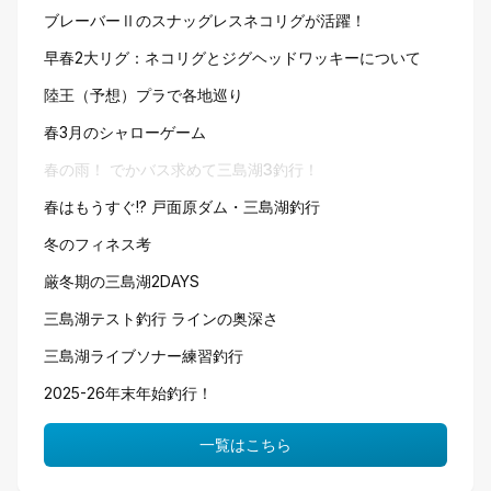
ブレーバーⅡのスナッグレスネコリグが活躍！
早春2大リグ：ネコリグとジグヘッドワッキーについて
陸王（予想）プラで各地巡り
春3月のシャローゲーム
春の雨！ でかバス求めて三島湖3釣行！
春はもうすぐ!? 戸面原ダム・三島湖釣行
冬のフィネス考
厳冬期の三島湖2DAYS
三島湖テスト釣行 ラインの奥深さ
三島湖ライブソナー練習釣行
2025-26年末年始釣行！
一覧はこちら