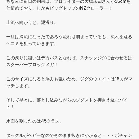
ちなみに前日の釣果は、プロライターの大場未知さんが56cmを
仕留めており、しかもビッグトップのNZクローラー！
上流へ向かうと、泥濁り。
一旦は濁流になったであろう流れは弱まっているも、流れを遮る
ヘコミを狙っていきます。
この濁りに狙いはデカバスとなれば、スナックジグに合わせるは
スクーパーフロッグメガ！
このサイズになると浮力も強いため、ジグのウエイトは18ｇがマ
ッチします。
そして早々に、落とし込みながらのジグストを押さえ込むバイ
ト！
水面を割ったのは45クラス。
タックルがヘビーなのでそのまま抜きにかかると・・・ボチャン