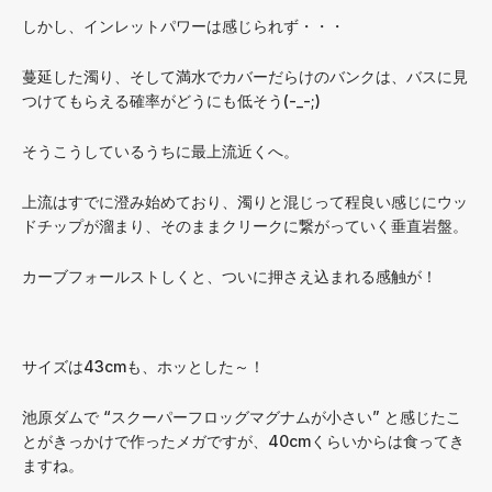
しかし、インレットパワーは感じられず・・・
蔓延した濁り、そして満水でカバーだらけのバンクは、バスに見
つけてもらえる確率がどうにも低そう(-_-;)
そうこうしているうちに最上流近くへ。
上流はすでに澄み始めており、濁りと混じって程良い感じにウッ
ドチップが溜まり、そのままクリークに繋がっていく垂直岩盤。
カーブフォールストしくと、ついに押さえ込まれる感触が！
サイズは43cmも、ホッとした～！
池原ダムで “スクーパーフロッグマグナムが小さい” と感じたこ
とがきっかけで作ったメガですが、40cmくらいからは食ってき
ますね。