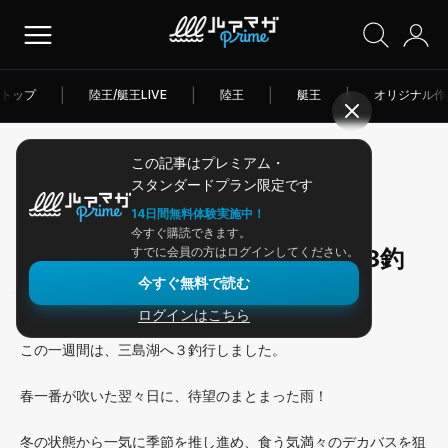
トップ
|
陸王/艇王LIVE
|
陸王
|
艇王
|
オリジナル作
この記事はプレミアム・
2026/03/03
スタンダードプラン限定です
アングラー連載
14日間無料体験実施中！
今すぐ購読できます。
春の雨！ でかバス求めて三島湖3釣
すでに会員の方はログインしてください。
今すぐ無料で読む
行！
ログインはこちら
この一週間は、三島湖へ３釣行しました。
春一番が吹いた翌々日に、待望のまとまった雨！
冬の状態から一気に季節を推し進め、食う気満々のデカバスを狙