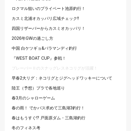
ロクマル狙いのプライベート池原釣行！
カスミ北浦オカッパリ広域チェック!!
四国リザーバーからカスミオカッパリ！
2026年GWの過ごし方
中国 白ケツギョ&バラマンディ釣行
『WEST BOAT CUP』参戦！
ブレーバーⅡのスナッグレスネコリグが活躍！
早春2大リグ：ネコリグとジグヘッドワッキーについて
陸王（予想）プラで各地巡り
春3月のシャローゲーム
春の雨！ でかバス求めて三島湖3釣行！
春はもうすぐ!? 戸面原ダム・三島湖釣行
冬のフィネス考