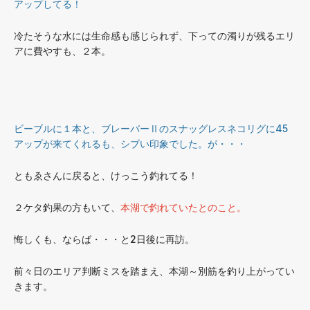
アップしてる！
冷たそうな水には生命感も感じられず、下っての濁りが残るエリ
アに費やすも、２本。
ビーブルに１本と、ブレーバーⅡのスナッグレスネコリグに45
アップが来てくれるも、シブい印象でした。が・・・
ともゑさんに戻ると、けっこう釣れてる！
２ケタ釣果の方もいて、
本湖で釣れていたとのこと。
悔しくも、ならば・・・と2日後に再訪。
前々日のエリア判断ミスを踏まえ、本湖～別筋を釣り上がってい
きます。