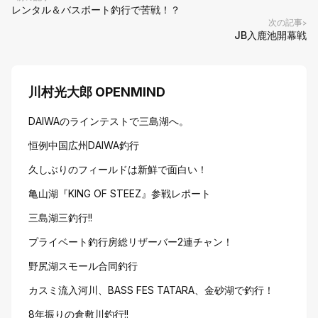
レンタル＆バスボート釣行で苦戦！？
次の記事
>
JB入鹿池開幕戦
川村光大郎 OPENMIND
DAIWAのラインテストで三島湖へ。
恒例中国広州DAIWA釣行
久しぶりのフィールドは新鮮で面白い！
亀山湖『KING OF STEEZ』参戦レポート
三島湖三釣行!!
プライベート釣行房総リザーバー2連チャン！
野尻湖スモール合同釣行
カスミ流入河川、BASS FES TATARA、金砂湖で釣行！
8年振りの倉敷川釣行!!