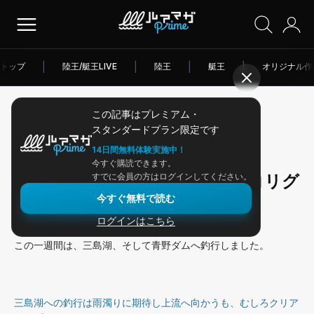
トップ
|
陸王/艇王LIVE
|
陸王
|
艇王
|
オリジナル作
この記事はプレミアム・
2026/04/10
スタンダードプラン限定です
アングラー連載
14日間無料体験実施中！
今すぐ購読できます。
ブレーバーⅡのスナッグレスネコリグ
すでに会員の方はログインしてください。
今すぐ無料で読む
が活躍！
ログインはこちら
この一週間は、三島湖、そして青野ダムへ釣行しました。
三島湖への釣行は雨濁りに期待し上流へ向かうも、むしろクリア