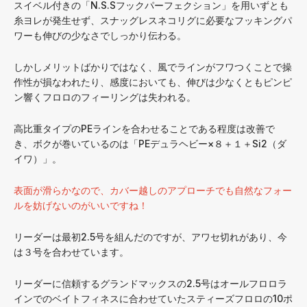
スイベル付きの「N.S.Sフックパーフェクション」を用いずとも
糸ヨレが発生せず、スナッグレスネコリグに必要なフッキングパ
ワーも伸びの少なさでしっかり伝わる。
しかしメリットばかりではなく、風でラインがフワつくことで操
作性が損なわれたり、感度においても、伸びは少なくともピンピ
ン響くフロロのフィーリングは失われる。
高比重タイプのPEラインを合わせることである程度は改善で
き、ボクが巻いているのは「PEデュラヘビー×８＋１＋Si2（ダ
イワ）」。
表面が滑らかなので、カバー越しのアプローチでも自然なフォー
ルを妨げないのがいいですね！
リーダーは最初2.5号を組んだのですが、アワセ切れがあり、今
は３号を合わせています。
リーダーに信頼するグランドマックスの2.5号はオールフロロラ
インでのベイトフィネスに合わせていたスティーズフロロの10ポ