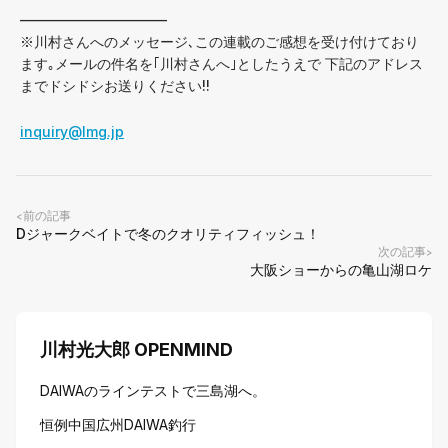
——————————–
※川村さんへのメッセージ､この連載のご感想を受け付けており
ます｡メールの件名を｢川村さんへ｣としたうえで 下記のアドレス
までドシドシお送りください!!
inquiry@lmg.jp
前の記事
<
Dジャークベイトで冬のクオリティフィッシュ！
次の記事
>
大阪ショーからの亀山湖ロケ
川村光大郎 OPENMIND
DAIWAのラインテストで三島湖へ。
恒例中国広州DAIWA釣行