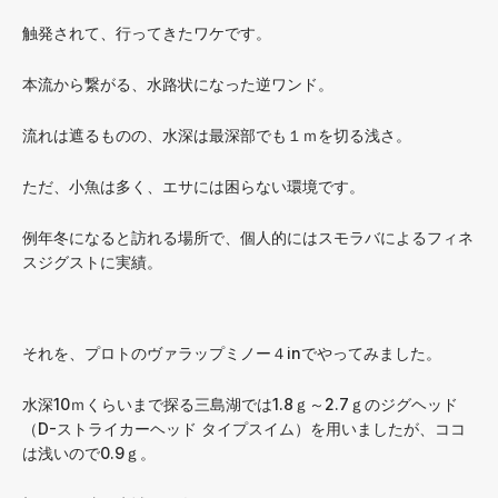
触発されて、行ってきたワケです。
本流から繋がる、水路状になった逆ワンド。
流れは遮るものの、水深は最深部でも１ｍを切る浅さ。
ただ、小魚は多く、エサには困らない環境です。
例年冬になると訪れる場所で、個人的にはスモラバによるフィネ
スジグストに実績。
それを、プロトのヴァラップミノー４inでやってみました。
水深10ｍくらいまで探る三島湖では1.8ｇ～2.7ｇのジグヘッド
（D-ストライカーヘッド タイプスイム）を用いましたが、ココ
は浅いので0.9ｇ。