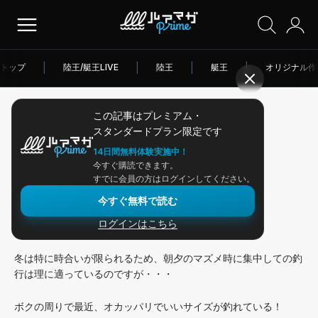
トップ
|
陸王/艇王LIVE
|
陸王
|
艇王
|
オリジナル作
この記事はプレミアム・
2026/02/14
スタンダードプラン限定です
アングラー連載
14日間無料体験実施中！
今すぐ購読できます。
冬のフィネス考
すでに会員の方はログインしてください。
今すぐ無料で読む
ログインはこちら
この一週間は、夕方チョイ釣りへ２回。
冬は特に時合いが限られるため、朝夕のマズメ時に集中しての釣
行は理に適っているのですが・・・
ボクの周りで最近、オカッパリでいいサイズが釣れている！