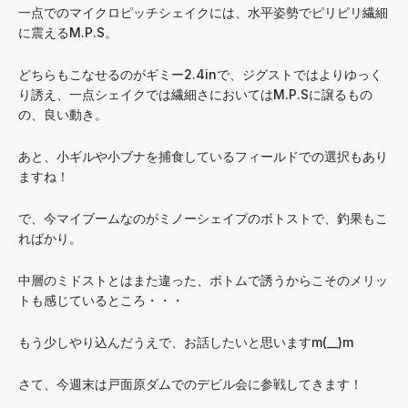
一点でのマイクロピッチシェイクには、水平姿勢でピリピリ繊細
に震えるM.P.S。
どちらもこなせるのがギミー2.4inで、ジグストではよりゆっく
り誘え、一点シェイクでは繊細さにおいてはM.P.Sに譲るもの
の、良い動き。
あと、小ギルや小ブナを捕食しているフィールドでの選択もあり
ますね！
で、今マイブームなのがミノーシェイプのボトストで、釣果もこ
ればかり。
中層のミドストとはまた違った、ボトムで誘うからこそのメリッ
トも感じているところ・・・
もう少しやり込んだうえで、お話したいと思いますm(__)m
さて、今週末は戸面原ダムでのデビル会に参戦してきます！