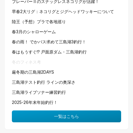
ブレーバーⅡのスナッグレスネコリグが活躍！
早春2大リグ：ネコリグとジグヘッドワッキーについて
陸王（予想）プラで各地巡り
春3月のシャローゲーム
春の雨！ でかバス求めて三島湖3釣行！
春はもうすぐ!? 戸面原ダム・三島湖釣行
冬のフィネス考
厳冬期の三島湖2DAYS
三島湖テスト釣行 ラインの奥深さ
三島湖ライブソナー練習釣行
2025-26年末年始釣行！
一覧はこちら