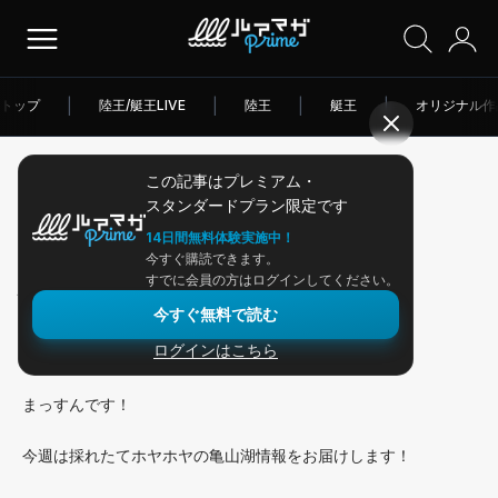
トップ
|
陸王/艇王LIVE
|
陸王
|
艇王
|
オリジナル作
この記事はプレミアム・
2026/06/19
スタンダードプラン限定です
アングラー連載
14日間無料体験実施中！
今すぐ購読できます。
バスが経由するある場所とは？
すでに会員の方はログインしてください。
今すぐ無料で読む
ログインはこちら
皆さんこんにちは！
まっすんです！
今週は採れたてホヤホヤの亀山湖情報をお届けします！