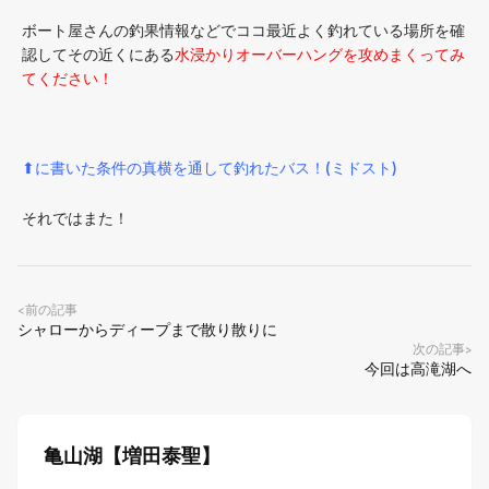
ボート屋さんの釣果情報などでココ最近よく釣れている場所を確
認してその近くにある
水浸かりオーバーハングを攻めまくってみ
てください！
⬆に書いた条件の真横を通して釣れたバス！(ミドスト)
それではまた！
前の記事
<
シャローからディープまで散り散りに
次の記事
>
今回は高滝湖へ
亀山湖【増田泰聖】