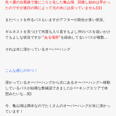
先々週の台風後で激にごりと化した亀山湖、回復し始めは早かっ
たのですが連日の雨によって元の水には戻っていません(泣)
まだベットを作るバスもいますがアフターの割合が多い状況。
ギルネストを見つけて何度も入り直すもよし沖のバスを追いかけ
てもよしな状況ですが
”ある場所”
を経由してるいバスが複数…
それは水に浸かっているオーバーハング
こんな感じのやつ！
浸かっているオーバーハングから次にあるオーバーハングへ移動
しているバスが結構な数確認できました(パーキングエリアで休
憩みたいな…笑)
今、亀山湖は満水なのでたくさんのオーバーハングが水に浸かっ
ています！