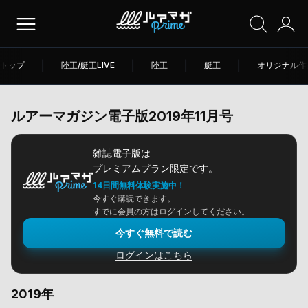
トップ
|
陸王/艇王LIVE
|
陸王
|
艇王
|
オリジナル作
ルアーマガジン電子版2019年11月号
雑誌電子版は
プレミアムプラン限定です。
14日間無料体験実施中！
今すぐ購読できます。
すでに会員の方はログインしてください。
今すぐ無料で読む
ログインはこちら
2019年