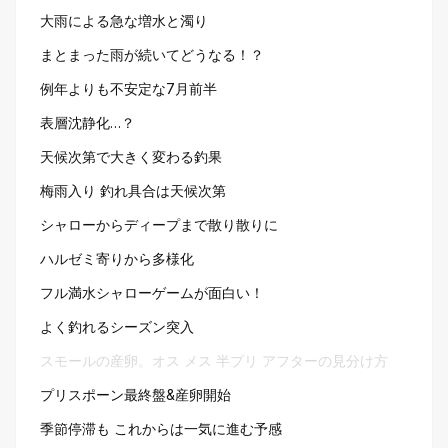
大雨による急な増水と濁り
まとまった雨が続いてどうなる！？
例年よりも不安定な7月前半
表層沈静化…？
天候次第で大きく変わる釣果
梅雨入り 釣れ具合は天候次第
シャローからディープまで散り散りに
ハルゼミ寄りから多様化
フル満水シャローゲームが面白い！
よく釣れるシーズン突入
スモールの産卵。オス メス 半プリ アフターの見分け方
プリスポーン最終盤&産卵開始
季節停滞も これからは一気に進む予感