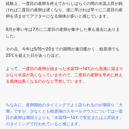
経験上、一度目の産卵を終えてからしばらくの間の水温上昇が鈍
ければ二度目の産卵は遅くなり、逆に早ければ早々に二度目の産
卵を済ませてアフターになる個体が多いと感じています。
6月が寒い年は7月に二度目の産卵が集中した事も過去にありま
した。
その点、今年は5/15〜20までの期間が連日暖かく、桧原湖でも
25℃を超えた日があったほど。
よって、
一度目の産卵が始まった水温13〜14℃から急激に温まり
かなり水温が高くなっていますので、二度目の産卵を早めに終え
る個体は多くなるのかなと予想しています。
ちなみに、産卵開始のタイミングでよく語られるのが潮回り「大
潮」ですが、少なくとも桧原湖のスモールマウスについては一度
目の産卵は潮回りよりも「水温13〜14℃で安定または上昇続き」
のタイミングで行われていると感じます。