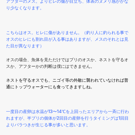
アフターのメス。よりヒレの傷が目立ち、体表のヌメリ感がかな
り少なくなります。
こちらはオス。ヒレに傷がありません。（釣り人に釣られる事で
オスのヒレにも割れ目が入る事はありますが、メスのそれとは見
た目が異なります）
オスの場合、魚体を見ただけではプリのオスか、ネストを守るオ
スか、アフターかの判断は僕にはできません。
ネストを守るオスでも、ニゴイ等の外敵に襲われていなければ普
通にトップウォーターにも食ってきますしね。
一度目の産卵は水温が13〜14℃を上回ったエリアから一斉に行わ
れますが、半プリの個体が2回目の産卵を行うタイミングは1回目
よりバラつきが生じる事が多いと思います。