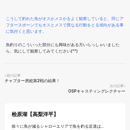
こうして釣れた魚がオスかメスかをよく観察していると、同じア
フタースポーンでもオスとメスで異なる行動をとる傾向がある事
に気付くと思います。
魚釣りのこういった部分にも興味がある方いらっしゃいました
ら、気にして観察してみてください(^^)
前の記事
<
チャプター房総第2戦の結果！
次の記事
>
OSPキャスティングレクチャー
桧原湖【高梨洋平】
徐々に魚が減るシャローエリアで魚を釣る近道は…