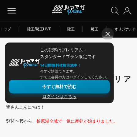
トップ
|
陸王/艇王LIVE
|
陸王
|
艇王
|
オリジナル作
この記事はプレミアム・
2026/05/22
スタンダードプラン限定です
アングラー連載
14日間無料体験実施中！
今すぐ購読できます。
スモールの産卵。オス メス 半プリ ア
すでに会員の方はログインしてください。
今すぐ無料で読む
フターの見分け方
ログインはこちら
皆さんこんにちは！
5/14〜15から、
桧原湖全域で一気に産卵が始まりました。