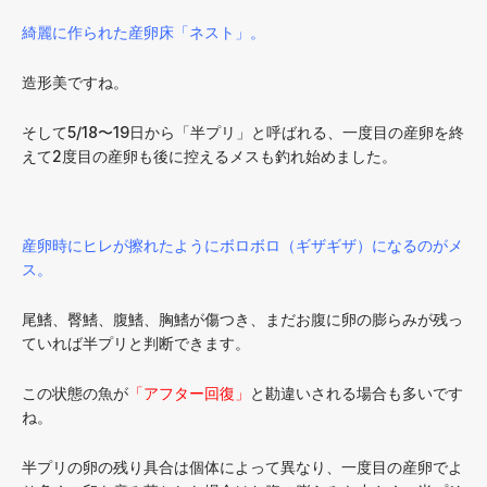
綺麗に作られた産卵床「ネスト」。
造形美ですね。
そして5/18〜19日から「半プリ」と呼ばれる、一度目の産卵を終
えて2度目の産卵も後に控えるメスも釣れ始めました。
産卵時にヒレが擦れたようにボロボロ（ギザギザ）になるのがメ
ス。
尾鰭、臀鰭、腹鰭、胸鰭が傷つき、まだお腹に卵の膨らみが残っ
ていれば半プリと判断できます。
この状態の魚が
「アフター回復」
と勘違いされる場合も多いです
ね。
半プリの卵の残り具合は個体によって異なり、一度目の産卵でよ