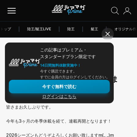
トップ
|
陸王/艇王LIVE
|
陸王
|
艇王
|
オリジナル作
この記事はプレミアム・
2026/04/03
スタンダードプラン限定です
アングラー連載
14日間無料体験実施中！
今すぐ購読できます。
今シーズンもよろしくお願いしま
すでに会員の方はログインしてください。
今すぐ無料で読む
す！
ログインはこちら
皆さまお久しぶりです。
今年も3ヶ月の冬季休載を経て、連載再開となります！
2026シーズンもどうぞよろしくお願い致しますm(_ _)m