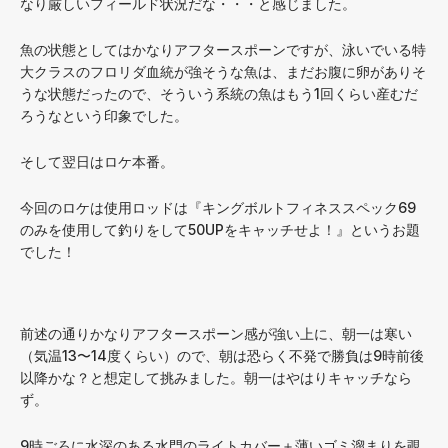
なり厳しいフィールド状況だな・・・と感じました。
魚の状態としてはかなりアフタースポーンですが、泳いでいる特
大クラスのフロリダ血統が強そうな魚は、まだお腹に卵がありそ
うな状態だったので、そういう系統の魚はもう1回くらい産むだ
ろうなという印象でした。
そして翌日はロケ本番。
今回のロケは使用ロッドは『キングボルトフィネススペック69
のみを使用して釣りをして50UPをキャッチせよ！』というお題
でした！
前述の通りかなりアフタースポーン感が強い上に、朝一は寒い
（気温13〜14度くらい）ので、朝は恐らく不発で勝負は9時前後
以降かな？と想定して挑みました。朝一はやはりキャッチなら
ず。
9時ごろに水深のある水門のライトカバー＋薄いゴミ溜まりを覗