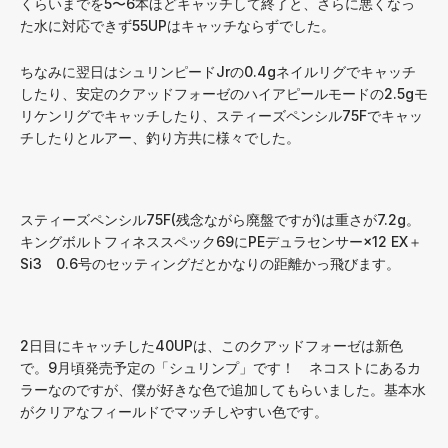
くらいまでを5〜6本ほどキャッチして終了と、さらに悪くなっ
た水に対応できず55UPはキャッチならずでした。
ちなみに翌日はシュリンピードJrの0.4gネイルリグでキャッチ
したり、安定のクアッドフォーゼのハイアピールモードの2.5gモ
リケンリグでキャッチしたり、スティーズペンシル75Fでキャッ
チしたりとルアー、釣り方共に様々でした。
スティーズペンシル75F(残念ながら廃盤ですが)は重さが7.2g。
キングボルトフィネススペック69にPEデュラセンサー×12 EX＋
Si3 0.6号のセッティングだとかなりの距離かっ飛びます。
2日目にキャッチした40UPは、このクアッドフォーゼは新色
で。9月頃発売予定の「シュリンプ」です！ ネコストにあるカ
ラーなのですが、僕が好きな色で追加してもらいました。基本水
がクリアなフィールドでマッチしやすい色です。