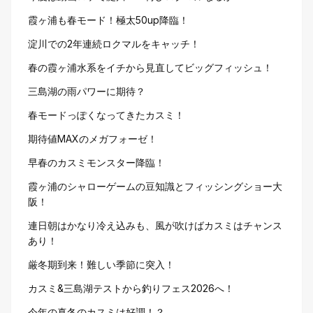
霞ヶ浦も春モード！極太50up降臨！
淀川での2年連続ロクマルをキャッチ！
春の霞ヶ浦水系をイチから見直してビッグフィッシュ！
三島湖の雨パワーに期待？
春モードっぽくなってきたカスミ！
期待値MAXのメガフォーゼ！
早春のカスミモンスター降臨！
霞ヶ浦のシャローゲームの豆知識とフィッシングショー大
阪！
連日朝はかなり冷え込みも、風が吹けばカスミはチャンス
あり！
厳冬期到来！難しい季節に突入！
カスミ&三島湖テストから釣りフェス2026へ！
今年の真冬のカスミは好調！？