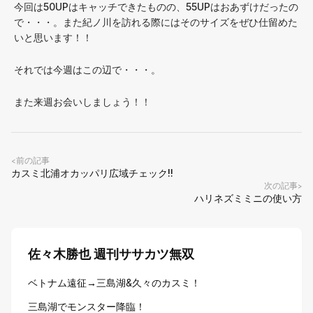
今回は50UPはキャッチできたものの、55UPはおあずけだったの
で・・・。また紀ノ川を訪れる際にはそのサイズをぜひ仕留めた
いと思います！！
それでは今週はこの辺で・・・。
また来週お会いしましょう！！
前の記事
<
カスミ北浦オカッパリ広域チェック!!
次の記事
>
ハリネズミミニの使い方
佐々木勝也 週刊ササカツ無双
ベトナム遠征→三島湖&久々のカスミ！
三島湖でモンスター降臨！