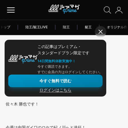
トップ
|
陸王/艇王LIVE
|
陸王
|
艇王
|
オリジナル作
この記事はプレミアム・
2026/05/20
スタンダードプラン限定です
アングラー連載
14日間無料体験実施中！
今すぐ購読できます。
お題は50UP？紀ノ川へ遠征！
すでに会員の方はログインしてください。
今すぐ無料で読む
ログインはこちら
皆さんこんにちは。
佐々木 勝也です！
今週は中国ダイワのロケで紀ノ川へと遠征！