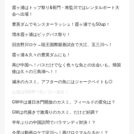
霞ヶ浦はトップ祭り&長門・将監川ではレンタルボート大
会へ出場！
豊英ダムでモンスターラッシュ！霞ヶ浦でも50up！
増水霞ヶ浦はビッグバス祭り！
旧吉野川ロケ→陸王国際親善試合で大江、五三川へ！
霞ヶ浦＆久々の豊英ダムにも！
再び中国へ！バスだけでなく色々な魚との出会いも。帰国
後は久々の三島湖へ！！
減水のカスミ。アフターの魚にはジャークベイトも◎
お題は50UP？紀ノ川へ遠征！
GW中は連日水門開放のカスミ。フィールドの変化は？
GWは代掻きで激濁りのカスミ。だけど好調？
半年ぶりの中国訪問でバラマンディ対決！？
今度は動画ロケで淀川へ！再びロクマルなるか！？