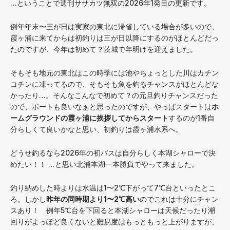
…ということで週刊ササカツ無双の2026年1発目の更新です。
例年年末〜三が日は実家の東北に帰省している場合が多いので、
霞ヶ浦に来てからは初釣りは三が日以降にするのがほとんどだっ
たのですが、今年は初めて？茨城で年明けを迎えました。
そもそも地元の東北はこの時季には池やちょっとした川はカチン
コチンに凍ってるので、そもそも魚を釣るチャンスがほとんどな
かったり…。そんなこんなで初めて？の元旦釣りチャンスだった
ので、ボートも良いなぁと思ったのですが、やっぱスタートは
ホ
ームグラウンドの霞ヶ浦に挨拶してからスタート
するのが1番自
分らしくて良いかなと思い、初釣りは霞ヶ浦水系へ。
どうせ釣るなら2026年の初バスは自分らしく本湖シャローで決
めたい！！ …と思い北浦本湖一本勝負でやって来ました。
釣り納めした時よりは水温は1〜2℃下がって7℃台といったとこ
ろ。しかし
昨年の同時期より1〜2℃高い
のでこれは十分にチャン
スあり！ 例年5℃台を下回ると本湖シャローは天候だったり潮
回りがよっぽど良くないと難易度はもっともっと上がりますが、