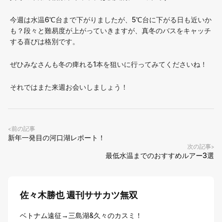
今週は水温6℃台まで下がりましたが、5℃台に下がる日も近いか
も？段々と難易度が上がっていきますが、真冬のバスをキャッチ
する喜びは格別です。
ぜひみなさんも冬の痺れる1本を狙いに行ってみてくださいね！
それではまた来週お会いしましょう！
前の記事
<
新年一発目の河口湖レポート！
次の記事
>
最低水温までのおすすめルアー3選
佐々木勝也 週刊ササカツ無双
ベトナム遠征→三島湖&久々のカスミ！