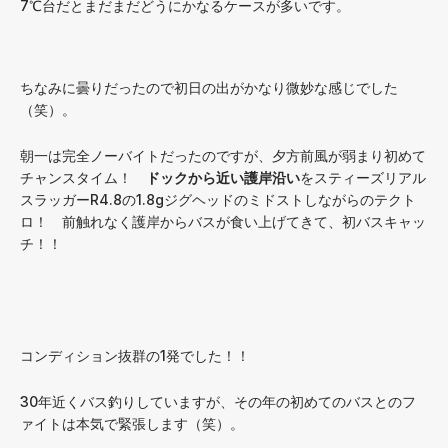
7℃台だとまだまだどうにかなるケースが多いです。
ちなみに曇りだったので初日の出がかなり微妙な感じでした
（笑）。
朝一は完全ノーバイトだったのですが、夕方前風が弱まり初めて
チャンスタイム！
ドックから近い護岸沿い
をスティーズリアル
スラッガーR4.8の1.8gジグヘッドのミドストしながらのテクト
ロ！ 前触れなく護岸からバスが食い上げてきて、初バスキャッ
チ！！
コンディション抜群の1発でした！！
30年近くバス釣りしていますが、その年の初めてのバスとのフ
ァイトは本気で緊張します（笑）。