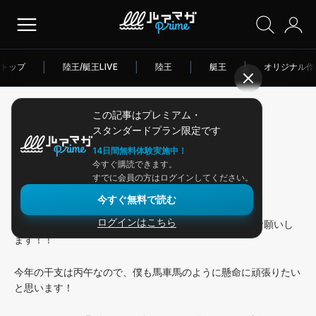
トップ
|
陸王/艇王LIVE
|
陸王
|
艇王
|
オリジナル作
この記事はプレミアム・
2026/01/04
スタンダードプラン限定です
アングラー連載
14日間無料体験実施中！
今すぐ購読できます。
2026年初釣り＆初バス！
すでに会員の方はログインしてください。
今すぐ無料で読む
ログインはこちら
新年明けましておめでとうございます！ 今年も宜しくお願いし
ます！！
今年の干支は丙午なので、僕も馬車馬のように懸命に頑張りたい
と思います！