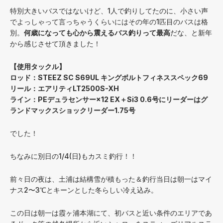
特別大きいバスではないけど、1人で釣りしてたのに、小さい声
でよっしゃって言っちゃうくらいにはその年の1匹目のバスは格
別。
何歳になっても心から震えるバス釣りって最高
だな、と新年
から感じさせて頂きました！
【使用タックル】
ロッド：STEEZ SC S69UL キングボルトフィネススペック69
リール：エアリティLT2500S-XH
ライン：PEデュラセンサー×12 EX＋Si3 0.6号にリーダーはグ
ランドマックスショックリーダー1.75号
でした！
ちなみに別日の1/4(日)もカスミ釣行！！
前々日の夜は、土浦は結構雪が積もった＆釣行当日は朝一はマイ
ナス2〜3℃とキーンとした冬らしい冷え込み。
この日は朝一は霞ヶ浦本湖にて、初バスと近い条件のエリアであ