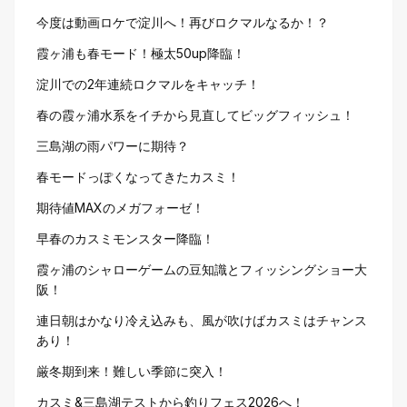
今度は動画ロケで淀川へ！再びロクマルなるか！？
霞ヶ浦も春モード！極太50up降臨！
淀川での2年連続ロクマルをキャッチ！
春の霞ヶ浦水系をイチから見直してビッグフィッシュ！
三島湖の雨パワーに期待？
春モードっぽくなってきたカスミ！
期待値MAXのメガフォーゼ！
早春のカスミモンスター降臨！
霞ヶ浦のシャローゲームの豆知識とフィッシングショー大
阪！
連日朝はかなり冷え込みも、風が吹けばカスミはチャンス
あり！
厳冬期到来！難しい季節に突入！
カスミ&三島湖テストから釣りフェス2026へ！