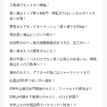
三島湖でモンスター降臨！
霞ヶ浦はトップ祭り&長門・将監川ではレンタルボート大
会へ出場！
豊英ダムでモンスターラッシュ！霞ヶ浦でも50up！
増水霞ヶ浦はビッグバス祭り！
旧吉野川ロケ→陸王国際親善試合で大江、五三川へ！
霞ヶ浦＆久々の豊英ダムにも！
再び中国へ！バスだけでなく色々な魚との出会いも。帰国
後は久々の三島湖へ！！
減水のカスミ。アフターの魚にはジャークベイトも◎
お題は50UP？紀ノ川へ遠征！
GW中は連日水門開放のカスミ。フィールドの変化は？
GWは代掻きで激濁りのカスミ。だけど好調？
半年ぶりの中国訪問でバラマンディ対決！？