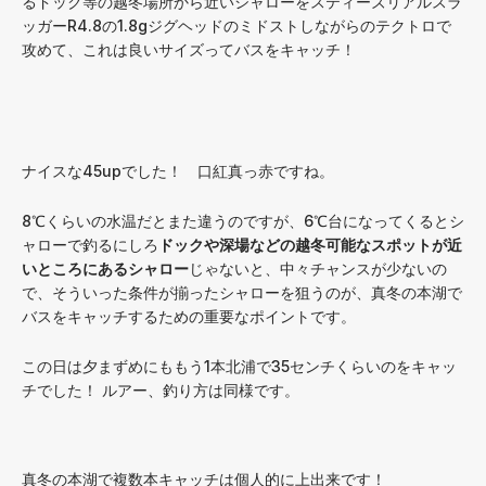
るドック等の越冬場所から近いシャローをスティーズリアルスラ
ッガーR4.8の1.8gジグヘッドのミドストしながらのテクトロで
攻めて、これは良いサイズってバスをキャッチ！
ナイスな45upでした！ 口紅真っ赤ですね。
8℃くらいの水温だとまた違うのですが、6℃台になってくるとシ
ャローで釣るにしろ
ドックや深場などの越冬可能なスポットが近
いところにあるシャロー
じゃないと、中々チャンスが少ないの
で、そういった条件が揃ったシャローを狙うのが、真冬の本湖で
バスをキャッチするための重要なポイントです。
この日は夕まずめにももう1本北浦で35センチくらいのをキャッ
チでした！ ルアー、釣り方は同様です。
真冬の本湖で複数本キャッチは個人的に上出来です！