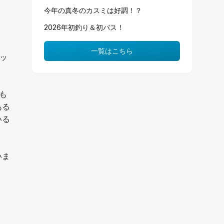
今年の真冬のカスミは好調！？
2026年初釣り＆初バス！
一覧はこちら
ッ
も
ある
いる
いま