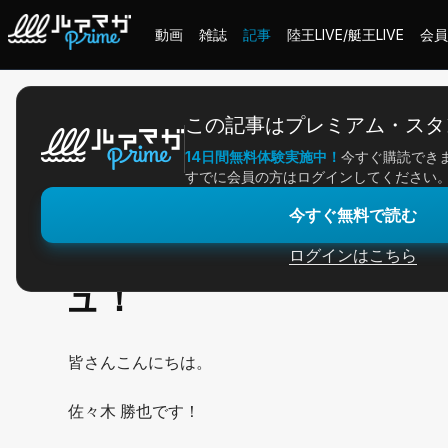
動画
雑誌
記事
陸王LIVE/艇王LIVE
会員
ホーム
＞
記事一覧
＞
アングラー連載
＞
春の霞ヶ浦水系をイチから見
この記事はプレミアム・スタ
14日間無料体験実施中！
今すぐ購読でき
2026/04/02
すでに会員の方はログインしてください
アングラー連載
今すぐ無料で読む
春の霞ヶ浦水系をイチ
ログインはこちら
ュ！
皆さんこんにちは。
佐々木 勝也です！