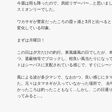
今週は雨も降ったので、房総リザーバー…と思いまし
スミオンリーでした。
ワカサギが豊富だったころの霞ヶ浦と3月と比べると
変化している印象。
まずは月曜日！
この日は夕方だけの釣行。東風爆風の日でしたが、
つ、遮蔽物等でブロックし、程良い風当たりになっ
トはシーバスに支配されている感じで、すぐにシー
風による波が多少マシで、なおかつ、良い感じにタマ
た。元々はタマネギが入っていなかった場所で、 去
かったころは釣ったこともなく…しかし、この日通
ってみると…。