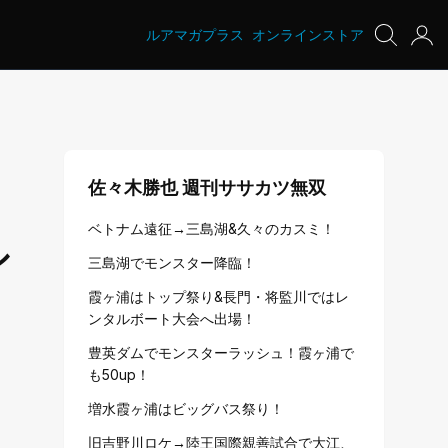
ルアマガプラス
オンラインストア
佐々木勝也 週刊ササカツ無双
ベトナム遠征→三島湖&久々のカスミ！
シ
三島湖でモンスター降臨！
霞ヶ浦はトップ祭り&長門・将監川ではレ
ンタルボート大会へ出場！
豊英ダムでモンスターラッシュ！霞ヶ浦で
も50up！
増水霞ヶ浦はビッグバス祭り！
旧吉野川ロケ→陸王国際親善試合で大江、