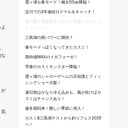
霞ヶ浦も春モード！極太50up降臨！
淀川での2年連続ロクマルをキャッチ！
春の霞ヶ浦水系をイチから見直してビッグ
るよ
フィッシュ！
三島湖の雨パワーに期待？
春モードっぽくなってきたカスミ！
も、
的な
期待値MAXのメガフォーゼ！
早春のカスミモンスター降臨！
霞ヶ浦のシャローゲームの豆知識とフィッ
シングショー大阪！
りが
連日朝はかなり冷え込みも、風が吹けばカ
スミはチャンスあり！
厳冬期到来！難しい季節に突入！
、気
カスミ&三島湖テストから釣りフェス2026
へ！