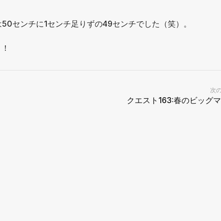
50センチに1センチ足りずの49センチでした（笑）。
う！
次
クエスト163:春のビッグ