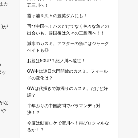
はカ
五三川へ！
霞ヶ浦＆久々の豊英ダムにも！
)が
再び中国へ！バスだけでなく色々な魚との
出会いも。帰国後は久々の三島湖へ！！
減水のカスミ。アフターの魚にはジャーク
ベイトも◎
お題は50UP？紀ノ川へ遠征！
つ
GW中は連日水門開放のカスミ。フィール
ポッ
ドの変化は？
GWは代掻きで激濁りのカスミ。だけど好
調？
がな
半年ぶりの中国訪問でバラマンディ対
てや
決！？
今度は動画ロケで淀川へ！再びロクマルな
るか！？