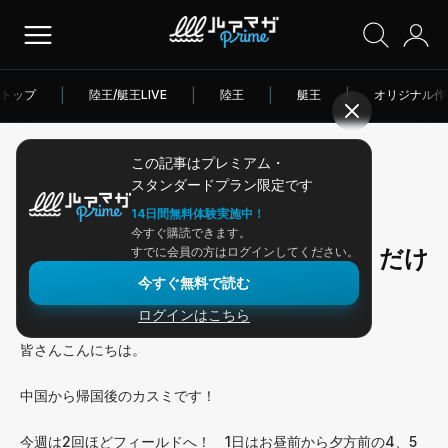
トップ
|
陸王/艇王LIVE
|
陸王
|
艇王
|
オリジナル作
この記事はプレミアム・
2026/05/04
スタンダードプラン限定です
アングラー連載
14日間無料体験実施中！
今すぐ購読できます。
GWは代掻きで激濁りのカスミ。だけ
すでに会員の方はログインしてください。
今すぐ無料で読む
ど好調？
ログインはこちら
皆さんこんにちは。
中国から帰国後のカスミです！
今週は2回ほどフィールドへ！ 1日はお昼前から夕方前の4、5