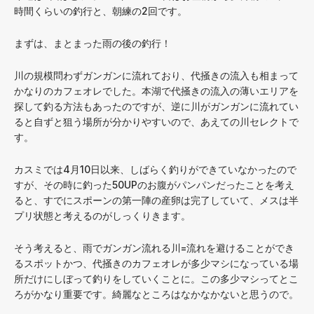
時間くらいの釣行と、朝練の2回です。
まずは、まとまった雨の後の釣行！
川の規模問わずガンガンに流れており、代掻きの流入も相まって
かなりのカフェオレでした。本湖で代掻きの流入の薄いエリアを
探して釣る方法もあったのですが、逆に川がガンガンに流れてい
ると自ずと狙う場所が分かりやすいので、あえての川セレクトで
す。
カスミでは4月10日以来、しばらく釣りができていなかったので
すが、その時に釣った50UPのお腹がパンパンだったことを考え
ると、すでにスポーンの第一陣の産卵は完了していて、メスは半
プリ状態と考えるのがしっくりきます。
そう考えると、雨でガンガン流れる川=流れを避けることができ
るスポットかつ、代掻きのカフェオレが多少マシになっている場
所だけにしぼって釣りをしていくことに。この多少マシってとこ
ろがかなり重要です。綺麗なところはなかなかないと思うので。