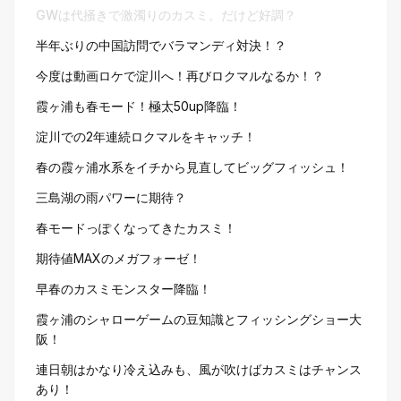
GWは代掻きで激濁りのカスミ。だけど好調？
半年ぶりの中国訪問でバラマンディ対決！？
今度は動画ロケで淀川へ！再びロクマルなるか！？
霞ヶ浦も春モード！極太50up降臨！
淀川での2年連続ロクマルをキャッチ！
春の霞ヶ浦水系をイチから見直してビッグフィッシュ！
三島湖の雨パワーに期待？
春モードっぽくなってきたカスミ！
期待値MAXのメガフォーゼ！
早春のカスミモンスター降臨！
霞ヶ浦のシャローゲームの豆知識とフィッシングショー大
阪！
連日朝はかなり冷え込みも、風が吹けばカスミはチャンス
あり！