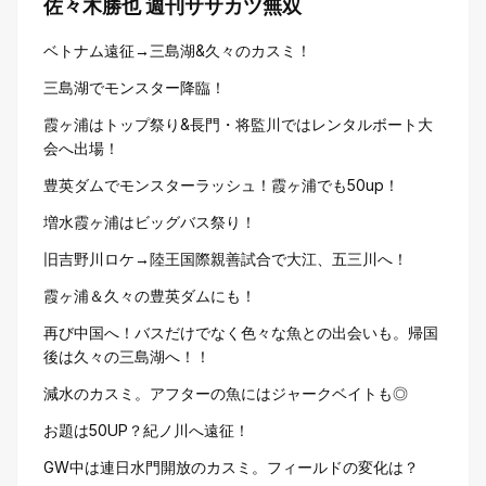
佐々木勝也 週刊ササカツ無双
ベトナム遠征→三島湖&久々のカスミ！
三島湖でモンスター降臨！
霞ヶ浦はトップ祭り&長門・将監川ではレンタルボート大
会へ出場！
豊英ダムでモンスターラッシュ！霞ヶ浦でも50up！
増水霞ヶ浦はビッグバス祭り！
旧吉野川ロケ→陸王国際親善試合で大江、五三川へ！
霞ヶ浦＆久々の豊英ダムにも！
再び中国へ！バスだけでなく色々な魚との出会いも。帰国
後は久々の三島湖へ！！
減水のカスミ。アフターの魚にはジャークベイトも◎
お題は50UP？紀ノ川へ遠征！
GW中は連日水門開放のカスミ。フィールドの変化は？