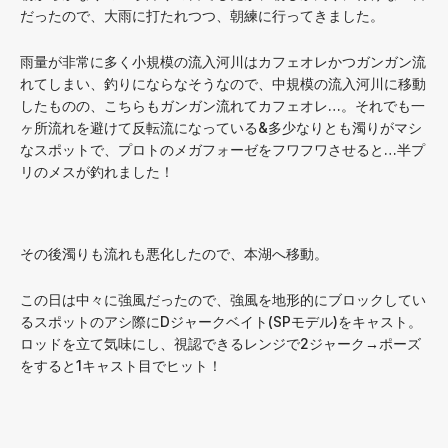
だったので、大雨に打たれつつ、朝練に行ってきました。
雨量が非常に多く小規模の流入河川はカフェオレかつガンガン流
れてしまい、釣りにならなそうなので、中規模の流入河川に移動
したものの、こちらもガンガン流れてカフェオレ…。それでも一
ヶ所流れを避けて反転流になっている&多少なりとも濁りがマシ
なスポットで、プロトのメガフォーゼをフワフワさせると…半プ
リのメスが釣れました！
その後濁りも流れも悪化したので、本湖へ移動。
この日は中々に強風だったので、強風を地形的にブロックしてい
るスポットのアシ際にDジャークベイト(SPモデル)をキャスト。
ロッドを立て気味にし、視認できるレンジで2ジャーク→ポーズ
をすると1キャスト目でヒット！