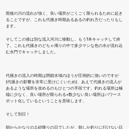
雨後の川の流れが強く、良い場所がごくごく限られるために起き
ることですが、これも代掻き時期あるあるの釣れ方だったりもし
ます。
そしてこの後は別な流入河川に移動し、もう1本キャッチして終
了。これも代掻きのどちゃ濁りの中で多少マシな色の水が流れ込
む水門でキャッチしました。
代掻きの流入の時期は閉鎖水域のほうが圧倒的に強いのですが
(代掻きの影響を非常に受けにくいため)、あえて代掻きの流入が
あるような場所を攻めるのもひとつの手段です。釣れる場所は極
端に少なく、良い場所が限られる=数少ない良い場所はパワース
ポット化しているということを意味します。
そして別日！
朝からかなりの土砂降りの日でしたが、朝しか釣りに行けない日