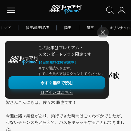
トップ
|
陸王/艇王LIVE
|
陸王
|
艇王
|
オリジナル作
この記事はプレミアム・
2026/02/02
スタンダードプラン限定です
アングラー連載
14日間無料体験実施中！
今すぐ購読できます。
連日朝はかなり冷え込みも、風が吹
すでに会員の方はログインしてください。
今すぐ無料で読む
けばカスミはチャンスあり！
ログインはこちら
皆さんこんにちは。佐々木 勝也です！
今週は諸々業務があり、釣行できた時間はごくわずかでしたが、
少ないチャンスをとらえて、バスをキャッチすることはできまし
た。