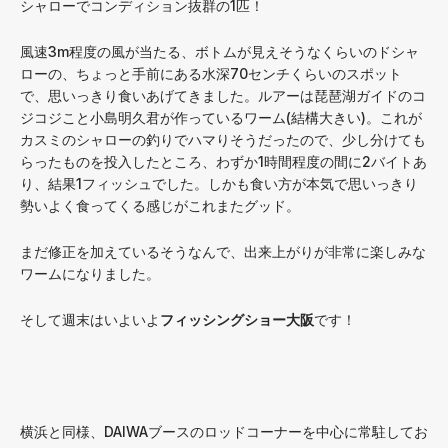
シャローでコンディション抜群の1匹！
風速3m程度の風が当たる、ボトムが見えそうなくらいのドシャ
ローの、ちょっと手前にある水深70センチくらいのスポット
で、思いっきり食いあげてきました。ルアーは琵琶湖ガイドのコ
ジコジこと小島明久君が作っているワーム(結構大きい)。これが
カスミのシャローの釣りでハマりそうだったので、少し分けても
らったものを投入したところ、わずか1時間程度の間に2バイトあ
り、結果1フィッシュでした。しかも食い方が本気で思いっきり
勢いよく食ってくる感じがこれまたグッド。
まだ修正を加えているそうなんで、出来上がりが非常に楽しみな
ワームになりました。
そして週末はいよいよ
フィッシングショー大阪
です！
横浜と同様、DAIWAブースのロッドコーナーを中心に常駐してお