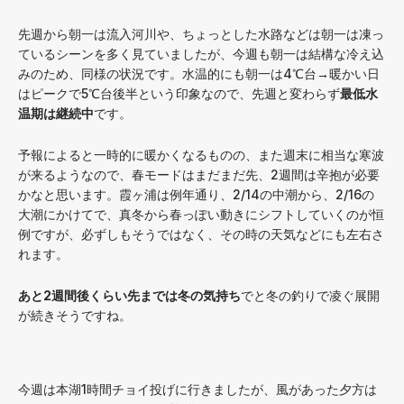
先週から朝一は流入河川や、ちょっとした水路などは朝一は凍っ
ているシーンを多く見ていましたが、今週も朝一は結構な冷え込
みのため、同様の状況です。水温的にも朝一は4℃台→暖かい日
はピークで5℃台後半という印象なので、先週と変わらず
最低水
温期は継続中
です。
予報によると一時的に暖かくなるものの、また週末に相当な寒波
が来るようなので、春モードはまだまだ先、2週間は辛抱が必要
かなと思います。霞ヶ浦は例年通り、2/14の中潮から、2/16の
大潮にかけてで、真冬から春っぽい動きにシフトしていくのが恒
例ですが、必ずしもそうではなく、その時の天気などにも左右さ
れます。
あと2週間後くらい先までは冬の気持ち
でと冬の釣りで凌ぐ展開
が続きそうですね。
今週は本湖1時間チョイ投げに行きましたが、風があった夕方は