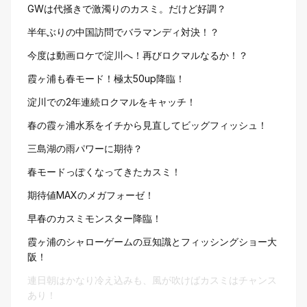
GWは代掻きで激濁りのカスミ。だけど好調？
半年ぶりの中国訪問でバラマンディ対決！？
今度は動画ロケで淀川へ！再びロクマルなるか！？
霞ヶ浦も春モード！極太50up降臨！
淀川での2年連続ロクマルをキャッチ！
春の霞ヶ浦水系をイチから見直してビッグフィッシュ！
三島湖の雨パワーに期待？
春モードっぽくなってきたカスミ！
期待値MAXのメガフォーゼ！
早春のカスミモンスター降臨！
霞ヶ浦のシャローゲームの豆知識とフィッシングショー大
阪！
連日朝はかなり冷え込みも、風が吹けばカスミはチャンス
あり！