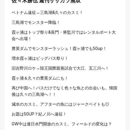
佐々木勝也 週刊ササカツ無双
ベトナム遠征→三島湖&久々のカスミ！
三島湖でモンスター降臨！
霞ヶ浦はトップ祭り&長門・将監川ではレンタルボート大
会へ出場！
豊英ダムでモンスターラッシュ！霞ヶ浦でも50up！
増水霞ヶ浦はビッグバス祭り！
旧吉野川ロケ→陸王国際親善試合で大江、五三川へ！
霞ヶ浦＆久々の豊英ダムにも！
再び中国へ！バスだけでなく色々な魚との出会いも。帰国
後は久々の三島湖へ！！
減水のカスミ。アフターの魚にはジャークベイトも◎
お題は50UP？紀ノ川へ遠征！
GW中は連日水門開放のカスミ。フィールドの変化は？