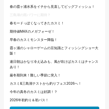
春の霞ヶ浦水系をイチから見直してビッグフィッシュ！
三島湖の雨パワーに期待？
春モードっぽくなってきたカスミ！
期待値MAXのメガフォーゼ！
早春のカスミモンスター降臨！
霞ヶ浦のシャローゲームの豆知識とフィッシングショー大
阪！
連日朝はかなり冷え込みも、風が吹けばカスミはチャンス
あり！
厳冬期到来！難しい季節に突入！
カスミ&三島湖テストから釣りフェス2026へ！
今年の真冬のカスミは好調！？
2026年初釣り＆初バス！