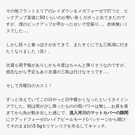
その他フラットエリアのレイダウンをメガフォーゼで打つと、ピ
ックアップ直後に50くらいのが勢い良くガボっと出てきたので
すが、僕のピックアップが早かったせいで空振り…。勿体無いミ
スでした…。
しかし段々と春っぽさが出てきて、またすぐにでも三島湖に行き
たくなりました（笑）。
次週も雨予報がありしかも今度はちゃんと降りそうなのですが、
残念ながら予定もあり次週の三島は行けなそうです…。
そして月曜日のカスミ！
ずっと冷えていてこの日やっと日中暖かくなったというタイミン
グでした。朝は雨が少し降ったものの雨パワーは無し…お昼を過
ぎてから魚が動き出した感じで、
流入河川のマットカバーの隙間
にクアッドフォーゼのハイアピールモード(パッケージから開け
てそのまま)の3.5gモリケンリグを吊るしてキャッチ。