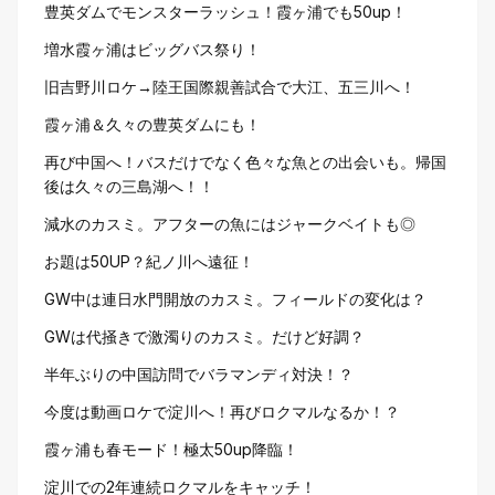
豊英ダムでモンスターラッシュ！霞ヶ浦でも50up！
増水霞ヶ浦はビッグバス祭り！
旧吉野川ロケ→陸王国際親善試合で大江、五三川へ！
霞ヶ浦＆久々の豊英ダムにも！
再び中国へ！バスだけでなく色々な魚との出会いも。帰国
後は久々の三島湖へ！！
減水のカスミ。アフターの魚にはジャークベイトも◎
お題は50UP？紀ノ川へ遠征！
GW中は連日水門開放のカスミ。フィールドの変化は？
GWは代掻きで激濁りのカスミ。だけど好調？
半年ぶりの中国訪問でバラマンディ対決！？
今度は動画ロケで淀川へ！再びロクマルなるか！？
霞ヶ浦も春モード！極太50up降臨！
淀川での2年連続ロクマルをキャッチ！