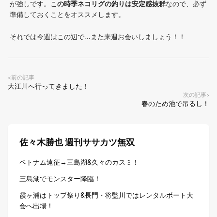
が強しです。こ
の時季ネコリグの釣りは安定感抜群
なので、必ず
準備しておくことをオススメします。
それでは今週はこの辺で…また来週お会いしましょう！！
前の記事
<
大江川へ行ってきました！
次の記事
>
春のため池で吊るし！
佐々木勝也 週刊ササカツ無双
ベトナム遠征→三島湖&久々のカスミ！
三島湖でモンスター降臨！
霞ヶ浦はトップ祭り&長門・将監川ではレンタルボート大
会へ出場！