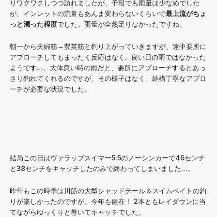
りワクワクしつつ訪れましたが、予報でも雨量は少なめでした
が、インレットの流量もあんま変わらないくらいで
最上流がちょ
っと濁った程度
でした。雨量が全然足りなかったですね。
朝一から夫婦筋→豊英筋と釣り上がっていきますが、途中要所に
アプローチしてもまったく反応はなく…良い日の雨ではなかった
ようです…。大体良い時の雨だと、要所にアプローチするとあっ
さり釣れてくれるのですが、その様子はなく、結構丁寧なアプロ
ーチが必要な状況でした。
結局この日はヴァラップスイマー5.5のノーシンカーで46センチ
と38センチをキャッチしたのみで終わってしまいました…。
昨年もこの時季は川筋の大型シャッドテール＆スイムベイトの釣
りが楽しかったのですが、今年も健在！ 2本ともレイダウンに当
てながらゆっくりと巻いてキャッチでした。