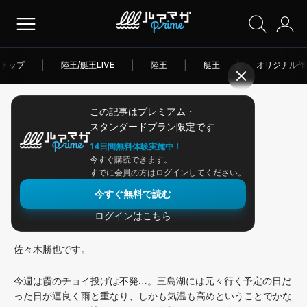
トップ
|
陸王/艇王LIVE
|
陸王
|
艇王
|
オリジナル作
この記事はプレミアム・
2026/03/25
スタンダードプラン限定です
アングラー連載
14日間無料体験実施中！
今すぐ購読できます。
三島湖の雨パワーに期待？
すでに会員の方はログインしてください。
今すぐ無料で読む
ログインはこちら
皆さんこんにちは！
佐々木勝也です。
今週は霞のチョイ投げは不発…。三島湖には元々行く予定の日だ
った日が運良く雨と重なり、しかも気温も高めということでかな