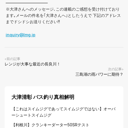
——————————–
※大津さんへのメッセージ､この連載のご感想を受け付けており
ます｡メールの件名を｢大津さんへ｣としたうえで 下記のアドレス
までドシドシお送りください!!
inquiry@lmg.jp
前の記事
<
レンジが大事な最近の長良川！
次の記事
>
三島湖の雨パワーに期待？
大津清彰 バス釣り真相解明
【これはスイムジグであってスイムジグではない】オーバ
ーシュートスイムジグ
【利根川】クランキーダーター50SRテスト