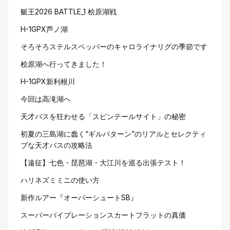
艇王2026 BATTLE_1 桧原湖戦
H-1GPX芦ノ湖
そろそろステルスペッパーのキャロライナリグの季節です
桧原湖へ行ってきました！
H-1GPX新利根川
今回は高滝湖へ
天才バスを狂わせる「スピンテールサイト」の秘密
初夏の三島湖に蠢く“ギルパターン”のリアルとセレクティ
ブな天才バスの攻略法
【遠征】七色・琵琶湖・大江川を巡る出張テスト！
ハリネズミミニの使い方
新作ルアー『オーバーシュートSB』
スーパーバイブレーションスカートフラットの真価