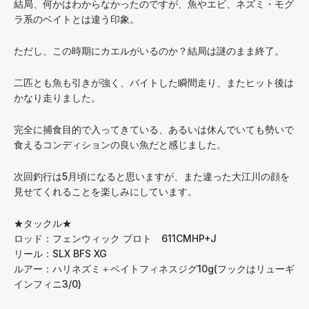
結局、何かはわからなかったのですが、魚やエビ、ネズミ・モグ
ラ系のベイトとは違う印象。
ただし、この時期にカエルがいるのか？結局は謎のまま終了。
二匹とも魚も引きが強く、バイトした瞬間走り、またヒット後は
かなり走りました。
完全に捕食目的で入ってきている、あるいは休んでいても勢いで
食えるコンディションの良い魚だと感じました。
次回釣行は5月頃になると思いますが、また違った大江川の顔を
見せてくれることを楽しみにしています。
★タックル★
ロッド：フェンウィック プロト 611CMHP+J
リール：SLX BFS XG
ルアー：ハリネズミ＋ベイトフィネスジグ10g(フックはリューギ
インフィニ3/0)