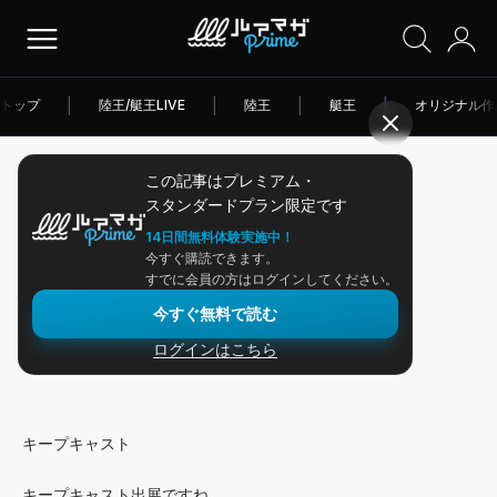
トップ
|
陸王/艇王LIVE
|
陸王
|
艇王
|
オリジナル作
この記事はプレミアム・
2026/03/25
スタンダードプラン限定です
アングラー連載
14日間無料体験実施中！
今すぐ購読できます。
大江川へ行ってきました！
すでに会員の方はログインしてください。
今すぐ無料で読む
ログインはこちら
今回は中京地区へ行ってきました。
キープキャスト
キープキャスト出展ですね。