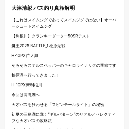
大津清彰 バス釣り真相解明
【これはスイムジグであってスイムジグではない】オーバ
ーシュートスイムジグ
【利根川】クランキーダーター50SRテスト
艇王2026 BATTLE_1 桧原湖戦
H-1GPX芦ノ湖
そろそろステルスペッパーのキャロライナリグの季節です
桧原湖へ行ってきました！
H-1GPX新利根川
今回は高滝湖へ
天才バスを狂わせる「スピンテールサイト」の秘密
初夏の三島湖に蠢く“ギルパターン”のリアルとセレクティ
ブな天才バスの攻略法