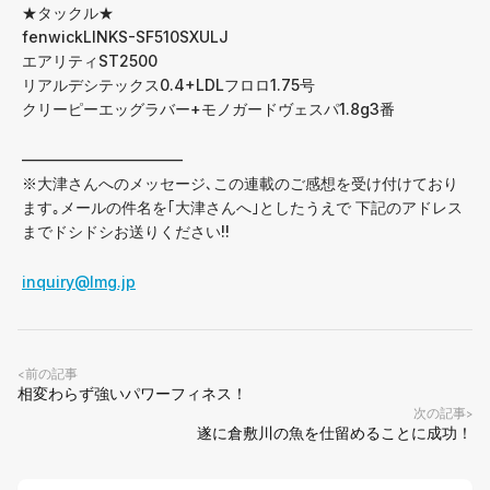
★タックル★
fenwickLINKS-SF510SXULJ
エアリティST2500
リアルデシテックス0.4+LDLフロロ1.75号
クリーピーエッグラバー+モノガードヴェスパ1.8g3番
——————————–
※大津さんへのメッセージ､この連載のご感想を受け付けており
ます｡メールの件名を｢大津さんへ｣としたうえで 下記のアドレス
までドシドシお送りください!!
inquiry@lmg.jp
前の記事
<
相変わらず強いパワーフィネス！
次の記事
>
遂に倉敷川の魚を仕留めることに成功！