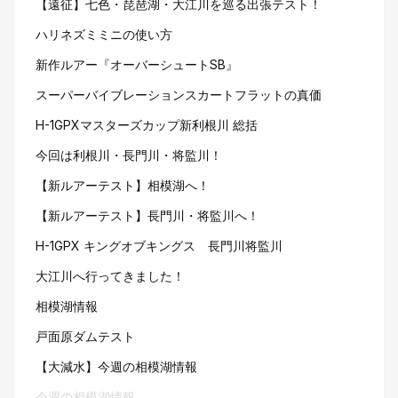
【遠征】七色・琵琶湖・大江川を巡る出張テスト！
ハリネズミミニの使い方
新作ルアー『オーバーシュートSB』
スーパーバイブレーションスカートフラットの真価
H-1GPXマスターズカップ新利根川 総括
今回は利根川・長門川・将監川！
【新ルアーテスト】相模湖へ！
【新ルアーテスト】長門川・将監川へ！
H-1GPX キングオブキングス 長門川将監川
大江川へ行ってきました！
相模湖情報
戸面原ダムテスト
【大減水】今週の相模湖情報
今週の相模湖情報