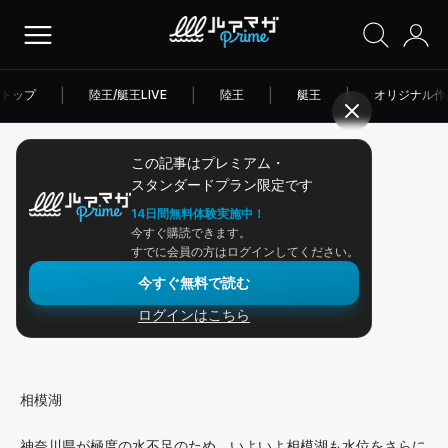
トップ
|
陸王/艇王LIVE
|
陸王
|
艇王
|
オリジナル作
この記事はプレミアム・
2026/02/25
スタンダードプラン限定です
アングラー連載
14日間無料体験実施中！
今すぐ購読できます。
今週の相模湖情報
すでに会員の方はログインしてください。
今すぐ無料で読む
ログインはこちら
さて、相模湖です。
相模湖
神奈川県が極度の水不足のため、いよいよ相模湖も水位をさらに