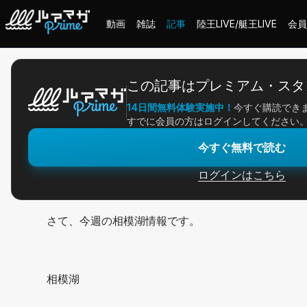
動画
雑誌
記事
陸王LIVE/艇王LIVE
会員
ホーム
＞
記事一覧
＞
アングラー連載
＞
【徐々に春へ】今週の相模湖
この記事はプレミアム・スタ
14日間無料体験実施中！
今すぐ購読でき
2026/02/03
すでに会員の方はログインしてください
アングラー連載
今すぐ無料で読む
【徐々に春へ】今週の
ログインはこちら
さて、今週の相模湖情報です。
相模湖