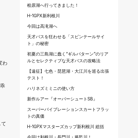
桧原湖へ行ってきました！
H-1GPX新利根川
今回は高滝湖へ
・
天才バスを狂わせる「スピンテールサイ
ト」の秘密
初夏の三島湖に蠢く“ギルパターン”のリア
ルとセレクティブな天才バスの攻略法
変わ
【遠征】七色・琵琶湖・大江川を巡る出張
テスト！
の乖
ハリネズミミニの使い方
新作ルアー『オーバーシュートSB』
スーパーバイブレーションスカートフラッ
トの真価
して
H-1GPXマスターズカップ新利根川 総括
今回は利根川・長門川・将監川！