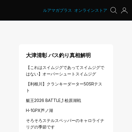
ルアマガプラス
オンラインストア
大津清彰 バス釣り真相解明
【これはスイムジグであってスイムジグで
はない】オーバーシュートスイムジグ
【利根川】クランキーダーター50SRテス
ト
艇王2026 BATTLE_1 桧原湖戦
H-1GPX芦ノ湖
そろそろステルスペッパーのキャロライナ
リグの季節です