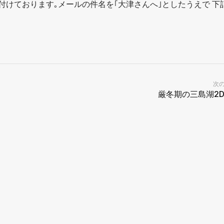
付けております｡メールの件名を｢大津さんへ｣としたうえで 下
次
厳冬期の三島湖2D