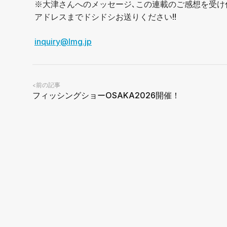
※大津さんへのメッセージ､この連載のご感想を受け
アドレスまでドシドシお送りください!!
inquiry@lmg.jp
前の記事
<
フィッシングショーOSAKA2026開催！