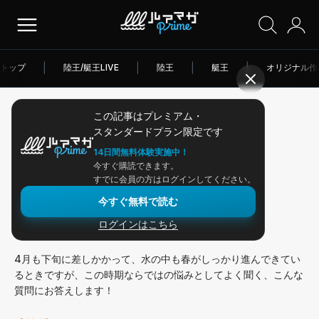
トップ
|
陸王/艇王LIVE
|
陸王
|
艇王
|
オリジナル作
この記事はプレミアム・
2026/04/21
スタンダードプラン限定です
アングラー連載
14日間無料体験実施中！
今すぐ購読できます。
春の風を味方にするには？
すでに会員の方はログインしてください。
今すぐ無料で読む
ログインはこちら
おはようございます、こんにちは、こんばんは。
4月も下旬に差しかかって、水の中も春がしっかり進んできてい
るときですが、この時期ならではの悩みとしてよく聞く、こんな
質問にお答えします！