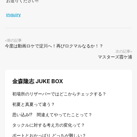
お送りください!!
inquiry
前の記事
<
今度は動画ロケで淀川へ！再びロクマルなるか！？
次の記事
>
マスターズ霞ケ浦
金森隆志 JUKE BOX
初場所のリザーバーではどこからチェックする？
初夏と真夏って違う？
思い込み!? 間違えてやってたことって？
タックルに対する考え方の変化って？
ボートとおかっぱり どっちが難しい？