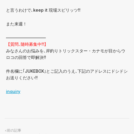
と言うわけで､keep it 現場スピリッツ!!
また来週！
—————————–
【質問､随時募集中!!】
みなさんのお悩みを､岸釣りトリックスター・カナモが目からウ
ロコの回答で即解決!!
件名欄に｢JUKEBOX｣とご記入のうえ､下記のアドレスにドシドシ
お送りください!!
inquiry
前の記事
<