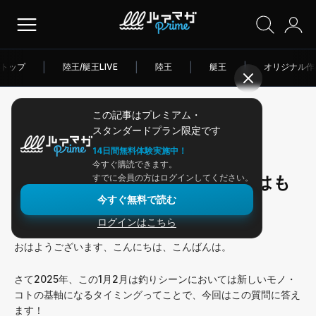
トップ
|
陸王/艇王LIVE
|
陸王
|
艇王
|
オリジナル作
この記事はプレミアム・
2025/01/28
スタンダードプラン限定です
アングラー連載
14日間無料体験実施中！
今すぐ購読できます。
セオリー、スタンダードな釣りはも
すでに会員の方はログインしてください。
今すぐ無料で読む
う釣れない？
ログインはこちら
おはようございます、こんにちは、こんばんは。
さて2025年、この1月2月は釣りシーンにおいては新しいモノ・
コトの基軸になるタイミングってことで、今回はこの質問に答え
ます！