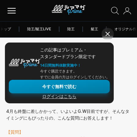
トップ
|
陸王/艇王LIVE
|
陸王
|
艇王
|
オリジナル作
この記事はプレミアム・
2026/04/28
スタンダードプラン限定です
アングラー連載
14日間無料体験実施中！
今すぐ購読できます。
バス釣りを春に始めるのは？
すでに会員の方はログインしてください。
今すぐ無料で読む
ログインはこちら
おはようございます、こんにちは、こんばんは。
4月も終盤に差しかかって、いよいよG.W目前ですが、そんなタ
イミングにもぴったりの、こんな質問にお答えします！
【質問】