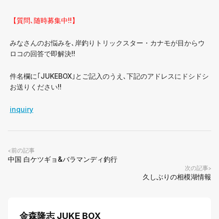
【質問､随時募集中!!】
みなさんのお悩みを､岸釣りトリックスター・カナモが目からウ
ロコの回答で即解決!!
件名欄に｢JUKEBOX｣とご記入のうえ､下記のアドレスにドシドシ
お送りください!!
inquiry
前の記事
<
中国 白ケツギョ&バラマンディ釣行
次の記事
>
久しぶりの相模湖情報
金森隆志 JUKE BOX